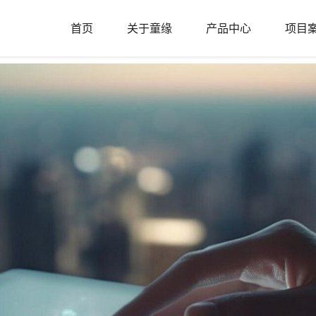
首页
关于童缘
产品中心
项目