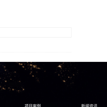
项目案例
新闻资讯