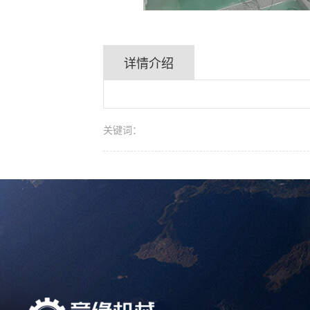
详情介绍
关键词：