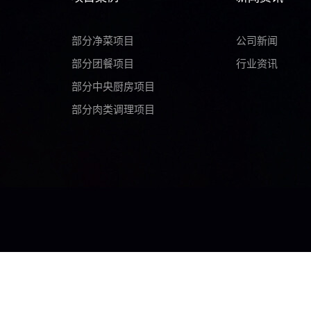
部分净菜项目
公司新闻
部分团餐项目
行业资讯
部分中央厨房项目
部分肉类调理项目
友情链接