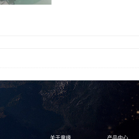
关于童缘
产品中心