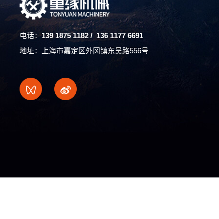
电话：
139 1875 1182 / 136 1177 6691
地址：上海市嘉定区外冈镇东吴路556号
Copyright © 上海童缘机械设备有限公司 All rights reserved