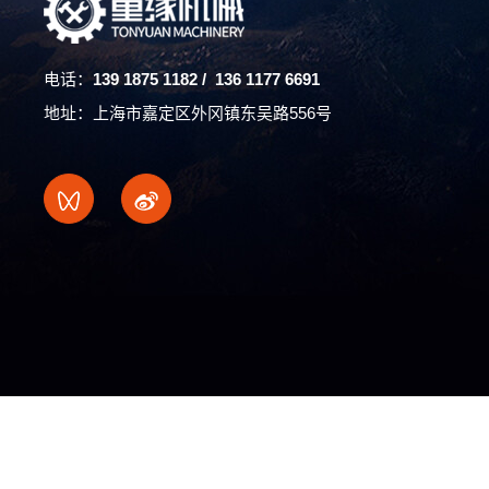
电话：
139 1875 1182 / 136 1177 6691
地址：上海市嘉定区外冈镇东吴路556号
Copyright © 上海童缘机械设备有限公司 All rights reserved