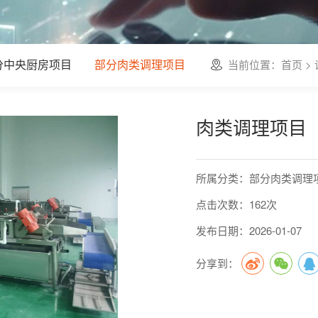
分中央厨房项目
部分肉类调理项目
当前位置：
首页
>
肉类调理项目
所属分类：部分肉类调理
点击次数：162次
发布日期：2026-01-07
分享到：