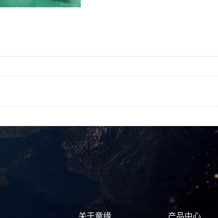
关于童缘
产品中心