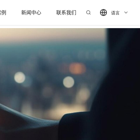
案例
新闻中心
联系我们
语言